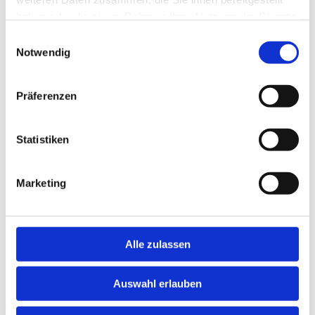
haben oder die sie im Rahmen Ihrer Nutzung der Dienste
gesammelt haben.
Einwilligungsauswahl
Notwendig
Präferenzen
Whiteboards
Statistiken
Marketing
Alle zulassen
Auswahl erlauben