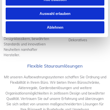
Geräuschreduzierung
Wir präsentieren Ihnen
Bürozubehör wie
passgenaue Lösungen, die
Garderoben,
Auswahl erlauben
fotorealistisch visualisiert
Abfallbehälter,
werden, und beraten Sie bei
Steckdosensysteme,
Ablehnen
der Auswahl von
Arbeitsplatzleuchten,
Möbelprogrammen und
Whiteboards und
Designklassikern, bewährten
Dekoratives
Standards und innovativen
Neuheiten namhafter
Hersteller.
Flexible Stauraumlösungen
Mit unseren Aufbewahrungssystemen schaffen Sie Ordnung und
Flexibilität in Ihrem Büro. Wir bieten Ihnen Büroschränke,
Aktenregale, Garderobenlösungen und weitere
Organisationsmöglichkeiten in zeitlosem Design und bewährter
Qualität. Vertrauen Sie auf unsere Erfahrung und überzeugen
Sie sich selbst von unseren maßgeschneiderten Lösungen für
Ihre Bürowelt in Buxtehude und Umgebung.