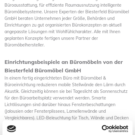
Büroausstattung, für effiziente Raumausnutzung intelligente
Büromöbelsysteme. Unsere Experten der Biesterfeld Büromöbel
GmbH beraten Unternehmen jeder Größe, Behörden und
Einrichtungen zu gut organisierten Bürokonzepten an aktuell
angepasste Lösungen mit Wohlfühlcharakter. Alle mit Ihnen
geplanten Konzepte fertigen unsere Partner der
Büromöbelhersteller.
Einrichtungsbeispiele an Büromöbeln von der
Biesterfeld Büromöbel GmbH
In einem fertig eingerichteten Büro mit Büromöbel &
Büroeinrichtung reduzieren mobile Stellwände den Lärm durch
Akustik. Gleichzeitig können sie bei Tageslicht als Sonnenschutz
für den Büroarbeitsplatz verwendet werden. Smarte
Lichtlösungen sind darüber hinaus Fensterbeschattungen
(Jalousien oder Fensterplissees, Lamellenwände und
Vergleichbares). LED-Beleuchtung für Tisch, Wände und Decken
sorgt für angenehmes Arbeitslicht über die Zeit des Tageslichts
hinaus. Schreib- bzw. Arbeitstische aus unserem Programm