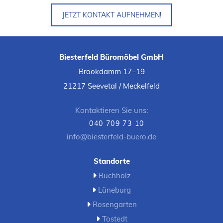
JETZT KONTAKT AUFNEHMEN!
Biesterfeld Büromöbel GmbH
Brookdamm 17–19
21217 Seevetal / Meckelfeld
Kontaktieren Sie uns:
040 709 73 10

info@biesterfeld-buero.de
Standorte
Buchholz

Lüneburg

Rosengarten

Tostedt
