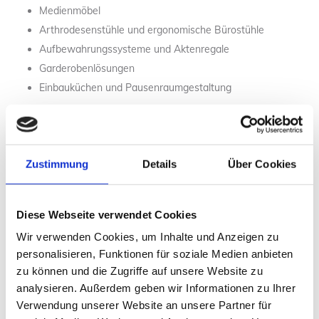
Medienmöbel
Arthrodesenstühle und ergonomische Bürostühle
Aufbewahrungssysteme und Aktenregale
Garderobenlösungen
Einbauküchen und Pausenraumgestaltung
Funktionale und ansprechende Arbeitsumgebung
Bei der Gestaltung Ihrer Büroeinrichtung legen wir großen Wert
Zustimmung
Details
Über Cookies
auf ein angenehmes und funktionales Arbeitsumfeld. Dazu
zählen optimale Lichtverhältnisse, effektive
Beschattungsmaßnahmen und Schallschutz. Unsere Experten
beraten Sie gerne zu geeigneten LED-Leuchten, Jalousien,
Diese Webseite verwendet Cookies
Stellwänden und weiteren Lösungen, um Ihren Mitarbeitern ein
Wir verwenden Cookies, um Inhalte und Anzeigen zu
produktives und ruhiges Arbeitsklima zu bieten.
personalisieren, Funktionen für soziale Medien anbieten
zu können und die Zugriffe auf unsere Website zu
analysieren. Außerdem geben wir Informationen zu Ihrer
Verwendung unserer Website an unsere Partner für